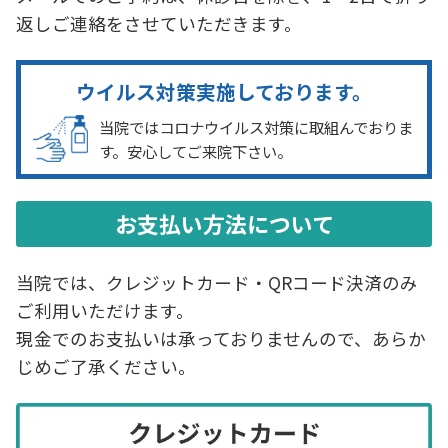
統計データを活用したマーケティング活動の
返しご連絡をさせていただきます。
ため利用させていただきます。それ以外の利
用目的又は法令等に基づく要請の範囲を超え
ウイルス対策実施しております。
た利用は致しません。
当院ではコロナウイルス対策に取組んでおりま
す。安心してご来院下さい。
（個人情報の提供・委託）
ご提供頂きました個人情報は、法令の定めな
どにより、第三者に提供する場合があります。
お支払い方法について
あらかじめ同意いただいた範囲を超えて、第
三者に提供することはありません。
当院では、クレジットカード・QRコード決済のみ
利用目的を達成するために必要な範囲内で、
ご利用いただけます。
当社の個人情報保護基準に合格した委託先に
現金でのお支払いは承っておりませんので、あらか
個人情報の取り扱いを委託することがありま
じめご了承ください。
す。
（個人情報の開示・訂正・削除・利用停止