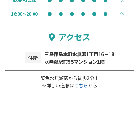
9:00～12:30
●
●
●
●
●
●
休
16:00～20:00
●
●
●
●
●
●
休
アクセス
三島郡島本町水無瀬1丁目16－18
住所
水無瀬駅前SSマンション1階
阪急水無瀬駅から徒歩2分！
※詳しい道順は
こちら
から