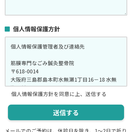
個人情報保護方針
個人情報保護管理者及び連絡先
筋膜専門なごみ鍼灸整骨院
〒618-0014
大阪府三島郡島本町水無瀬1丁目16－18 水無
瀬駅前SSマンション1階
個人情報保護方針を同意に上、送信する
TEL 075-600-9796
ご記入頂きました個人情報は、お問い合わ
せ・ご来店予約において、予約手続き、予約管
理、郵便・電話及びEメールによる情報提供、
メールでのご予約は、休診日を除き、1〜2日で折り