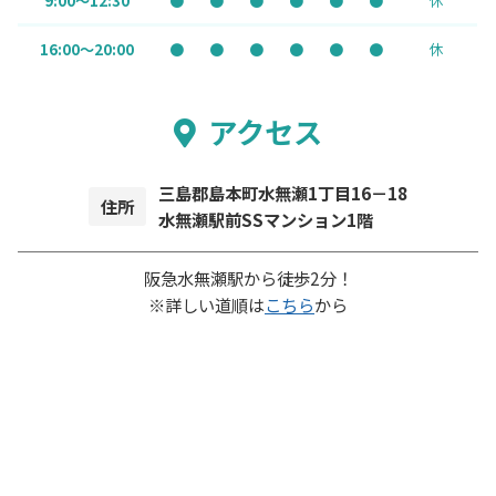
9:00～12:30
●
●
●
●
●
●
休
16:00～20:00
●
●
●
●
●
●
休
アクセス
三島郡島本町水無瀬1丁目16－18
住所
水無瀬駅前SSマンション1階
阪急水無瀬駅から徒歩2分！
※詳しい道順は
こちら
から