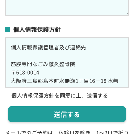
個人情報保護方針
個人情報保護管理者及び連絡先
筋膜専門なごみ鍼灸整骨院
〒618-0014
大阪府三島郡島本町水無瀬1丁目16－18 水無
瀬駅前SSマンション1階
個人情報保護方針を同意に上、送信する
TEL 075-600-9796
ご記入頂きました個人情報は、お問い合わ
せ・ご来店予約において、予約手続き、予約管
理、郵便・電話及びEメールによる情報提供、
メールでのご予約は、休診日を除き、1〜2日で折り