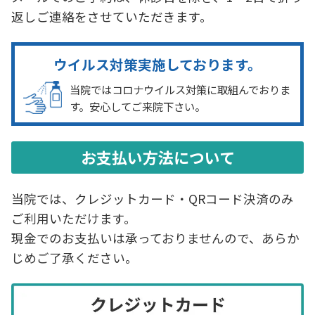
統計データを活用したマーケティング活動の
返しご連絡をさせていただきます。
ため利用させていただきます。それ以外の利
用目的又は法令等に基づく要請の範囲を超え
ウイルス対策実施しております。
た利用は致しません。
当院ではコロナウイルス対策に取組んでおりま
す。安心してご来院下さい。
（個人情報の提供・委託）
ご提供頂きました個人情報は、法令の定めな
どにより、第三者に提供する場合があります。
お支払い方法について
あらかじめ同意いただいた範囲を超えて、第
三者に提供することはありません。
当院では、クレジットカード・QRコード決済のみ
利用目的を達成するために必要な範囲内で、
ご利用いただけます。
当社の個人情報保護基準に合格した委託先に
現金でのお支払いは承っておりませんので、あらか
個人情報の取り扱いを委託することがありま
じめご了承ください。
す。
（個人情報の開示・訂正・削除・利用停止