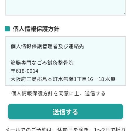
個人情報保護方針
個人情報保護管理者及び連絡先
筋膜専門なごみ鍼灸整骨院
〒618-0014
大阪府三島郡島本町水無瀬1丁目16－18 水無
瀬駅前SSマンション1階
個人情報保護方針を同意に上、送信する
TEL 075-600-9796
ご記入頂きました個人情報は、お問い合わ
せ・ご来店予約において、予約手続き、予約管
理、郵便・電話及びEメールによる情報提供、
メールでのご予約は、休診日を除き、1〜2日で折り