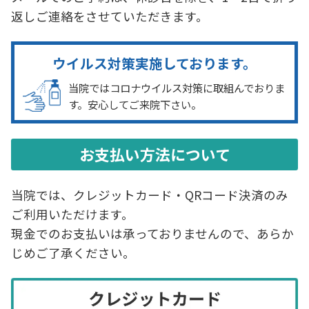
統計データを活用したマーケティング活動の
返しご連絡をさせていただきます。
ため利用させていただきます。それ以外の利
用目的又は法令等に基づく要請の範囲を超え
ウイルス対策実施しております。
た利用は致しません。
当院ではコロナウイルス対策に取組んでおりま
す。安心してご来院下さい。
（個人情報の提供・委託）
ご提供頂きました個人情報は、法令の定めな
どにより、第三者に提供する場合があります。
お支払い方法について
あらかじめ同意いただいた範囲を超えて、第
三者に提供することはありません。
当院では、クレジットカード・QRコード決済のみ
利用目的を達成するために必要な範囲内で、
ご利用いただけます。
当社の個人情報保護基準に合格した委託先に
現金でのお支払いは承っておりませんので、あらか
個人情報の取り扱いを委託することがありま
じめご了承ください。
す。
（個人情報の開示・訂正・削除・利用停止