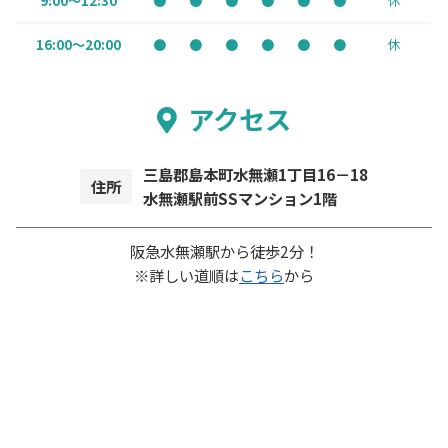
9:00～12:30
●
●
●
●
●
●
休
16:00～20:00
●
●
●
●
●
●
休
アクセス
三島郡島本町水無瀬1丁目16－18
住所
水無瀬駅前SSマンション1階
阪急水無瀬駅から徒歩2分！
※詳しい道順は
こちら
から