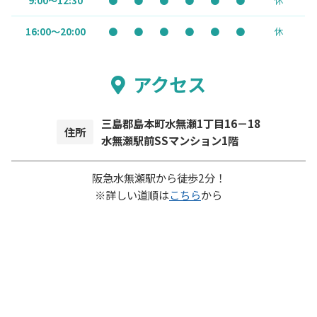
9:00～12:30
●
●
●
●
●
●
休
16:00～20:00
●
●
●
●
●
●
休
アクセス
三島郡島本町水無瀬1丁目16－18
住所
水無瀬駅前SSマンション1階
阪急水無瀬駅から徒歩2分！
※詳しい道順は
こちら
から