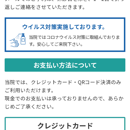
統計データを活用したマーケティング活動の
返しご連絡をさせていただきます。
ため利用させていただきます。それ以外の利
用目的又は法令等に基づく要請の範囲を超え
ウイルス対策実施しております。
た利用は致しません。
当院ではコロナウイルス対策に取組んでおりま
す。安心してご来院下さい。
（個人情報の提供・委託）
ご提供頂きました個人情報は、法令の定めな
どにより、第三者に提供する場合があります。
お支払い方法について
あらかじめ同意いただいた範囲を超えて、第
三者に提供することはありません。
当院では、クレジットカード・QRコード決済のみ
利用目的を達成するために必要な範囲内で、
ご利用いただけます。
当社の個人情報保護基準に合格した委託先に
現金でのお支払いは承っておりませんので、あらか
個人情報の取り扱いを委託することがありま
じめご了承ください。
す。
（個人情報の開示・訂正・削除・利用停止