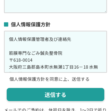
個人情報保護方針
個人情報保護管理者及び連絡先
筋膜専門なごみ鍼灸整骨院
〒618-0014
大阪府三島郡島本町水無瀬1丁目16－18 水無
瀬駅前SSマンション1階
個人情報保護方針を同意に上、送信する
TEL 075-600-9796
ご記入頂きました個人情報は、お問い合わ
せ・ご来店予約において、予約手続き、予約管
理、郵便・電話及びEメールによる情報提供、
メールでのご予約は、休診日を除き、1〜2日で折り